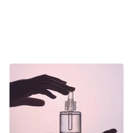
Werbeaussagen für Kosmetik in 
der EU: Was Sie auf Ihr Etikett 
schreiben dürfen und was nicht
Was Sie auf Ihrem EU-Kosmetiketikett sagen dürfen
Jetzt weiterlesen