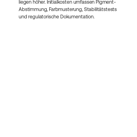
liegen höher. Initialkosten umfassen Pigment-
Abstimmung, Farbmusterung, Stabilitätstests 
und regulatorische Dokumentation.
Abonniere unseren 
Newsletter
Erhalte weitere hilfreiche Informationen 
rund um Kosmetikentwicklung.
Absenden