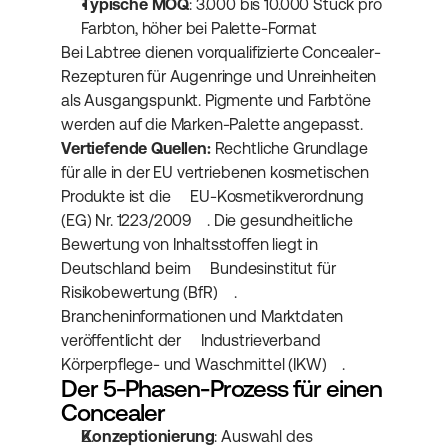
Typische MOQ
: 3.000 bis 10.000 Stück pro 
Farbton, höher bei Palette-Format
Bei Labtree dienen vorqualifizierte Concealer-
Rezepturen für Augenringe und Unreinheiten 
als Ausgangspunkt. Pigmente und Farbtöne 
werden auf die Marken-Palette angepasst.
Vertiefende Quellen:
 Rechtliche Grundlage 
für alle in der EU vertriebenen kosmetischen 
Produkte ist die 
EU-Kosmetikverordnung 
(EG) Nr. 1223/2009
. Die gesundheitliche 
Bewertung von Inhaltsstoffen liegt in 
Deutschland beim 
Bundesinstitut für 
Risikobewertung (BfR)
. 
Brancheninformationen und Marktdaten 
veröffentlicht der 
Industrieverband 
Körperpflege- und Waschmittel (IKW)
.
Der 5-Phasen-Prozess für einen 
Concealer
Konzeptionierung
: Auswahl des 